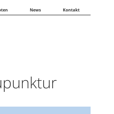
oten
News
Kontakt
upunktur