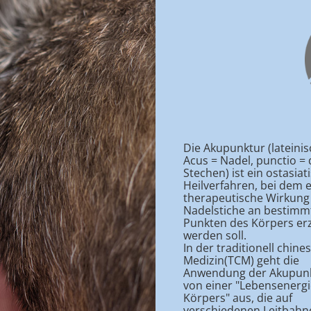
Die Akupunktur (lateinis
Acus = Nadel, punctio = 
Stechen) ist ein ostasiat
Heilverfahren, bei dem 
therapeutische Wirkung
Nadelstiche an bestimm
Punkten des Körpers erz
werden soll.
In der traditionell chine
Medizin(TCM) geht die
Anwendung der Akupun
von einer "Lebensenergi
Körpers" aus, die auf
verschiedenen Leitbahn