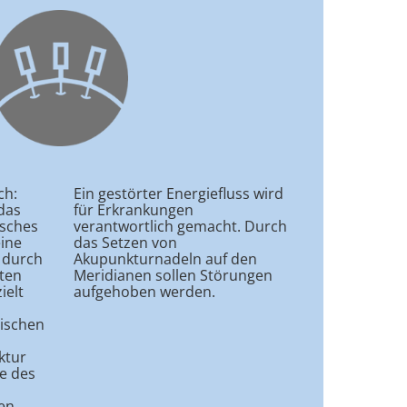
ch:
Ein gestörter Energiefluss wird
das
für Erkrankungen
isches
verantwortlich gemacht. Durch
eine
das Setzen von
 durch
Akupunkturnadeln auf den
ten
Meridianen sollen Störungen
ielt
aufgehoben werden.
sischen
ktur
e des
en